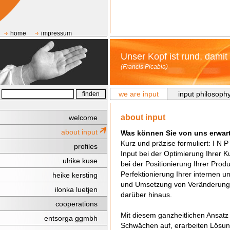
home
impressum
Unser Kopf ist rund, dami
(Francis Picabia)
we are input
input philosoph
about input
welcome
about input
Was können Sie von uns erwar
Kurz und präzise formuliert: I N P
profiles
Input bei der Optimierung Ihrer
ulrike kuse
bei der Positionierung Ihrer Prod
Perfektionierung Ihrer internen 
heike kersting
und Umsetzung von Veränderungs
ilonka luetjen
darüber hinaus.
cooperations
Mit diesem ganzheitlichen Ansat
entsorga ggmbh
Schwächen auf, erarbeiten Lösun